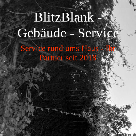
BlitzBlank -
Gebäude - Service
Service rund ums Haus - Ihr
Partner seit 2018